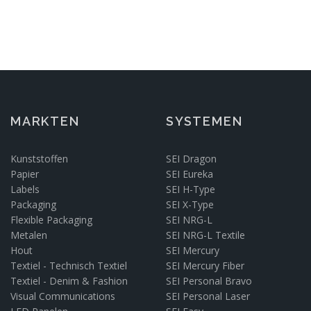
MARKTEN
SYSTEMEN
Kunststoffen
SEI Dragon
Papier
SEI Eureka
Labels
SEI H-Type
Packaging
SEI X-Type
Flexible Packaging
SEI NRG-L
Metalen
SEI NRG-L Textile
Hout
SEI Mercury
Textiel - Technisch Textiel
SEI Mercury Fiber
Textiel - Denim & Fashion
SEI Personal Bravo
Visual Communications
SEI Personal Laser