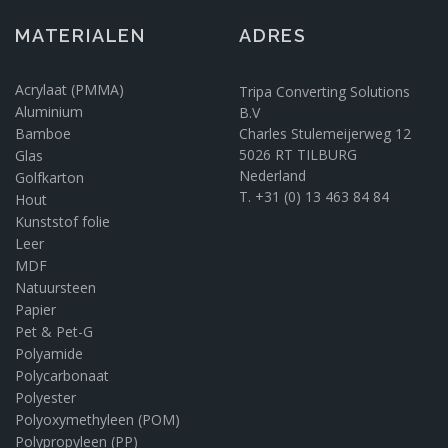
MATERIALEN
ADRES
Acrylaat (PMMA)
Tripa Converting Solutions
Aluminium
B.V
Bamboe
Charles Stulemeijerweg 12
5026 RT TILBURG
Glas
Nederland
Golfkarton
T. +31 (0) 13 463 84 84
Hout
Kunststof folie
Leer
MDF
Natuursteen
Papier
Pet & Pet-G
Polyamide
Polycarbonaat
Polyester
Polyoxymethyleen (POM)
Polypropyleen (PP)