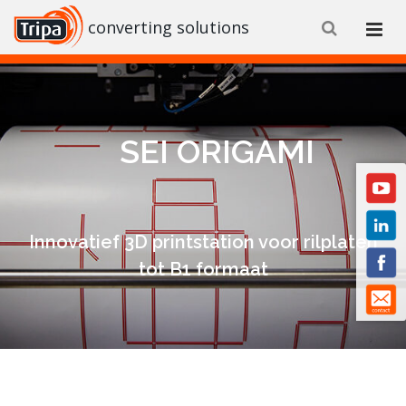
converting solutions
SEI ORIGAMI
Innovatief 3D printstation voor rilplaten
tot B1 formaat