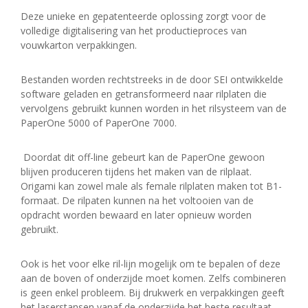
Deze unieke en gepatenteerde oplossing zorgt voor de
volledige digitalisering van het productieproces van
vouwkarton verpakkingen.
Bestanden worden rechtstreeks in de door SEI ontwikkelde
software geladen en getransformeerd naar rilplaten die
vervolgens gebruikt kunnen worden in het rilsysteem van de
PaperOne 5000 of PaperOne 7000.
Doordat dit off-line gebeurt kan de PaperOne gewoon
blijven produceren tijdens het maken van de rilplaat.
Origami kan zowel male als female rilplaten maken tot B1-
formaat. De rilpaten kunnen na het voltooien van de
opdracht worden bewaard en later opnieuw worden
gebruikt.
Ook is het voor elke ril-lijn mogelijk om te bepalen of deze
aan de boven of onderzijde moet komen. Zelfs combineren
is geen enkel probleem. Bij drukwerk en verpakkingen geeft
het laserstansen vanaf de onderzijde het beste resultaat.