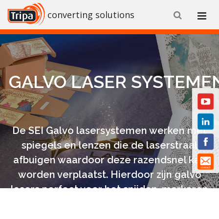
converting solutions
GALVO LASER SYSTEME
De SEI Galvo lasersystemen werken met
spiegels en lenzen die de laserstraal
afbuigen waardoor deze razendsnel kan
worden verplaatst. Hierdoor zijn galvo
lasers perfect voor het snijden, markeren
en graveren van dunnere materialen.