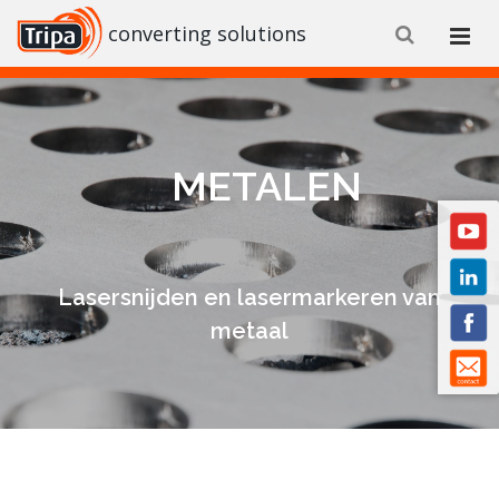
converting solutions
METALEN
Lasersnijden en lasermarkeren van
metaal