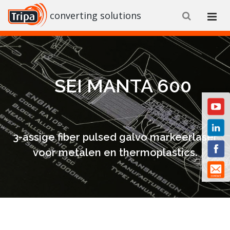
converting solutions
SEI MANTA 600
3-assige fiber pulsed galvo markeerlaser
voor metalen en thermoplastics.