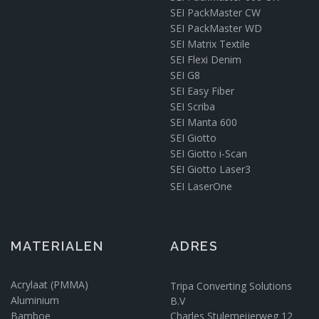
SEI PackMaster CW
SEI PackMaster WD
SEI Matrix Textile
SEI Flexi Denim
SEI G8
SEI Easy Fiber
SEI Scriba
SEI Manta 600
SEI Giotto
SEI Giotto i-Scan
SEI Giotto Laser3
SEI LaserOne
MATERIALEN
ADRES
Acrylaat (PMMA)
Tripa Converting Solutions
Aluminium
B.V
Bamboe
Charles Stulemeijerweg 12